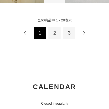
全
60
商品中
1 - 28
表示
1
2
3
CALENDAR
Closed irregularly