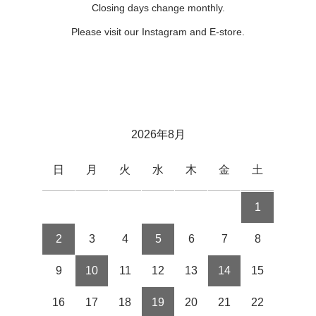
Closing days change monthly.
Please visit our Instagram and E-store.
2026年8月
日
月
火
水
木
金
土
1
2
3
4
5
6
7
8
9
10
11
12
13
14
15
16
17
18
19
20
21
22