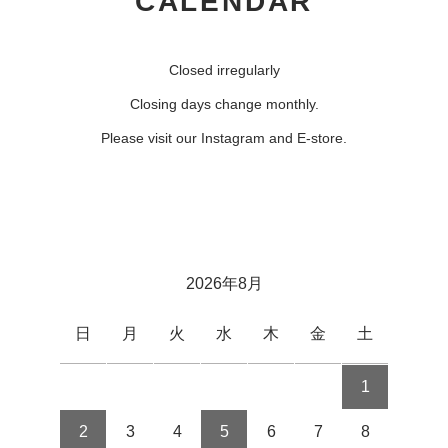
CALENDAR
Closed irregularly
Closing days change monthly.
Please visit our Instagram and E-store.
2026年8月
日
月
火
水
木
金
土
1
2
3
4
5
6
7
8