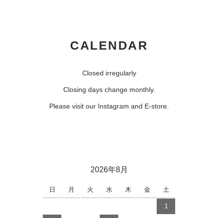
CALENDAR
Closed irregularly
Closing days change monthly.
Please visit our Instagram and E-store.
2026年8月
日
月
火
水
木
金
土
1