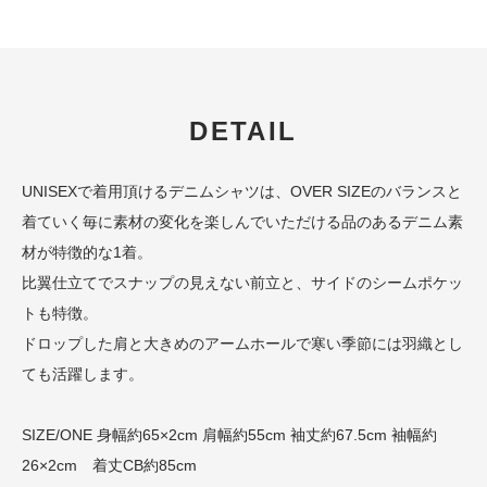
DETAIL
UNISEXで着用頂けるデニムシャツは、OVER SIZEのバランスと
着ていく毎に素材の変化を楽しんでいただける品のあるデニム素
材が特徴的な1着。
比翼仕立てでスナップの見えない前立と、サイドのシームポケッ
トも特徴。
ドロップした肩と大きめのアームホールで寒い季節には羽織とし
ても活躍します。
SIZE/ONE 身幅約65×2cm 肩幅約55cm 袖丈約67.5cm 袖幅約
26×2cm 着丈CB約85cm