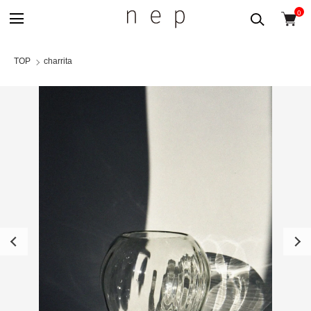
0
TOP
charrita