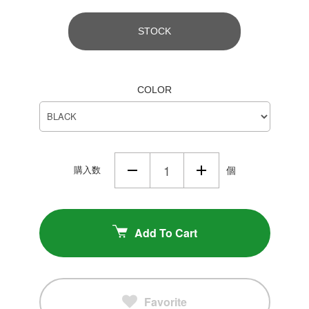
STOCK
COLOR
購入数
個
Add To Cart
Favorite