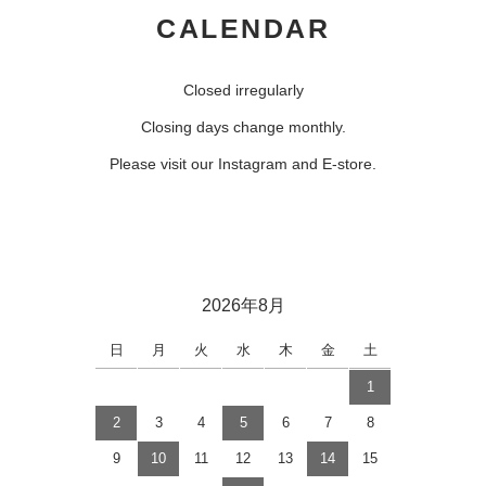
CALENDAR
Closed irregularly
Closing days change monthly.
Please visit our Instagram and E-store.
2026年8月
日
月
火
水
木
金
土
1
2
3
4
5
6
7
8
9
10
11
12
13
14
15