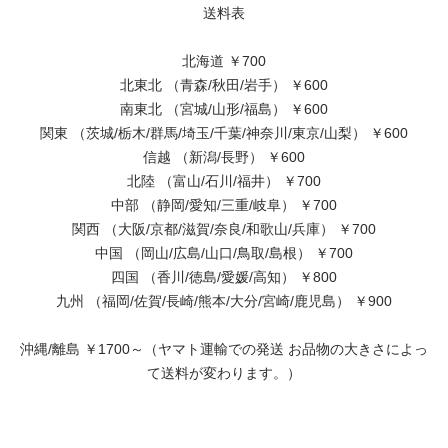
送料表
北海道 ￥700
北東北 （青森/秋田/岩手） ￥600
南東北 （宮城/山形/福島） ￥600
関東 （茨城/栃木/群馬/埼玉/千葉/神奈川/東京/山梨） ￥600
信越 （新潟/長野） ￥600
北陸 （富山/石川/福井） ￥700
中部 （静岡/愛知/三重/岐阜） ￥700
関西 （大阪/京都/滋賀/奈良/和歌山/兵庫） ￥700
中国 （岡山/広島/山口/鳥取/島根） ￥700
四国 （香川/徳島/愛媛/高知） ￥800
九州 （福岡/佐賀/長崎/熊本/大分/宮崎/鹿児島） ￥900
沖縄/離島 ￥1700～（ヤマト運輸での発送 お品物の大きさによっ
て送料が変わります。）