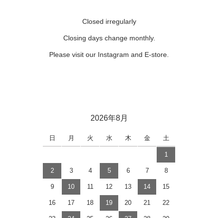
Closed irregularly
Closing days change monthly.
Please visit our Instagram and E-store.
2026年8月
日
月
火
水
木
金
土
1
2
3
4
5
6
7
8
9
10
11
12
13
14
15
16
17
18
19
20
21
22