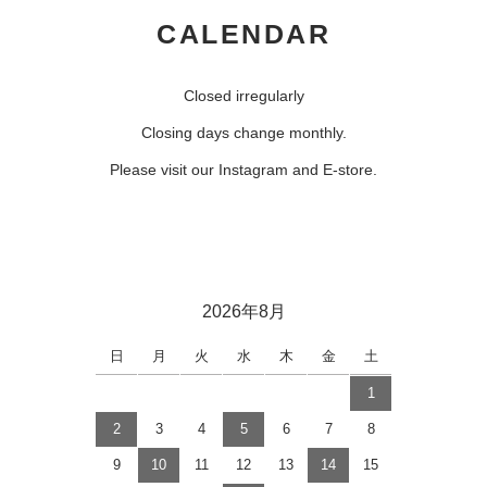
CALENDAR
Closed irregularly
Closing days change monthly.
Please visit our Instagram and E-store.
2026年8月
日
月
火
水
木
金
土
1
2
3
4
5
6
7
8
9
10
11
12
13
14
15