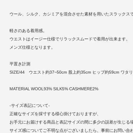
ウール、シルク、カシミアを混合させた素材を用いたスラックス
軽さのある着用感。
ウエストはイージー仕様でリラックスムードで着用が出来ます。
メンズ仕様となります。
平置き計測
SIZE/44 ウエスト約37~50cm 股上約35cm ヒップ約59cm ワタリ
MATERIAL WOOL93% SILK5% CASHMERE2%
-サイズ表記について-
正確なサイズを採寸する様心掛けておりますが、
お手元にお届けする商品と表記サイズの間に多少の誤差が生じる
サイズ感についてご不明な点がございましたら、事前にお問い合