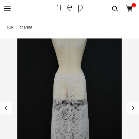
0
TOP
charrita