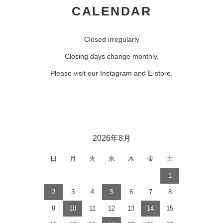
CALENDAR
Closed irregularly
Closing days change monthly.
Please visit our Instagram and E-store.
2026年8月
日
月
火
水
木
金
土
1
2
3
4
5
6
7
8
9
10
11
12
13
14
15