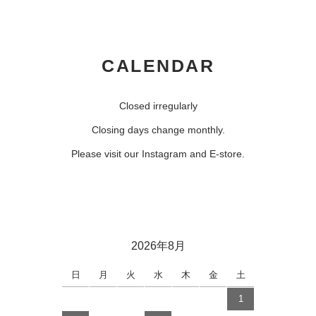
CALENDAR
Closed irregularly
Closing days change monthly.
Please visit our Instagram and E-store.
2026年8月
日
月
火
水
木
金
土
1