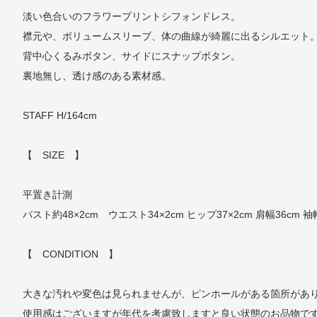
淡い色合いのフラワープリントシフォンドレス。
襟元や、ボリュームスリーブ、体の曲線が綺麗に出るシルエット
背中心くるみボタン、サイドにスナップボタン。
裏地無し、透け感のある素材感。
STAFF H/164cm
【 SIZE 】
平置き計測
バスト約48×2cm ウエスト34×2cm ヒップ37×2cm 肩幅36cm 袖
【 CONDITION 】
大きな汚れや変色は見られませんが、ピンホールがある箇所があ
使用感はございますが年代を考慮致しますと良い状態のお品物で