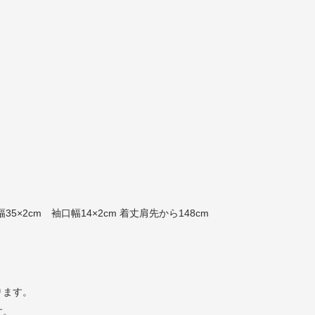
。
幅35×2cm 袖口幅14×2cm 着丈肩先から148cm
ります。
す。