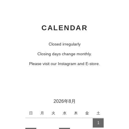
CALENDAR
Closed irregularly
Closing days change monthly.
Please visit our Instagram and E-store.
2026年8月
日
月
火
水
木
金
土
1