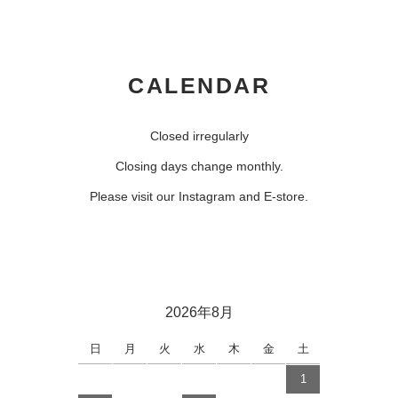
CALENDAR
Closed irregularly
Closing days change monthly.
Please visit our Instagram and E-store.
2026年8月
日
月
火
水
木
金
土
1